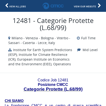
VIEW ALL JOBS
VIEW OUR WEBSITE
12481 - Categorie Protette
(L.68/99)
Milano - Venezia - Bologna - Viterbo -
Full Time
Sassari - Caserta - Lecce, Italy
Institute for Earth System Predictions
Mid Level
(IESP); Institute for Climate Resilience
(ICR); European Institute on Economics
and the Environment (EIEE); Operations
Codice Job 12481
Posizione CMCC
Categorie Protette (L.68/99)
CHI SIAMO
La Fondazione CMCC è un centro di ricerca scientifica